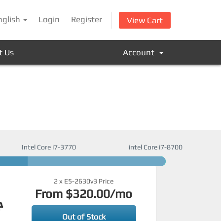
nglish
Login
Register
View Cart
t Us
Account
Intel Core i7-3770
intel Core i7-8700
2 x E5-2630v3 Price
From
$320.00
/mo
ج
Out of Stock