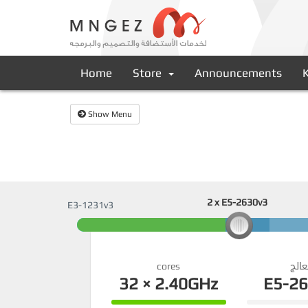
Home
Store
Announcements
Show Menu
2 x E5-2630v3
E3-1231v3
2 x E5-2630v3
cores
عالج
32 × 2.40GHz
E5-2
100%
0%