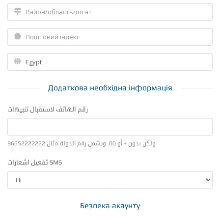
Додаткова необхідна інформація
رقم الهاتف لاستقبال تنبيهات
ولكن بدون + أو 00. ويشمل رقم الدولة مثال 96652222222
تفعيل اشعارات SMS
Безпека акаунту