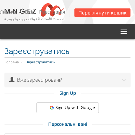
аїнська
Вхід
Реєстрація
Переглянути кошик
Togg
navig
Зареєструватись
Головна
Зареєструватись
Вже зареєстровані?
Sign Up
Sign Up with Google
Персональні дані