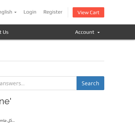
nglish
Login
Register
View Cart
t Us
Account
ne'
لتفعيل وتعطيل خيار النسخ الإحتياطي لمستخدم علي السيرفر دون الحاجه للدخول للوحه التحكم whmكل ما...