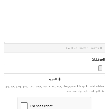
lines: 0 words: 0
تم الحفظ
المرفقات
المزيد
إمتدادات الملفات المرفقة المسموح بها: .jpg, .gif, .jpeg, .png, .doc, .docx, .docm, .xls, .xlsx,
.csv, .rar, .zip, .apk, .psd, .pdf, .txt