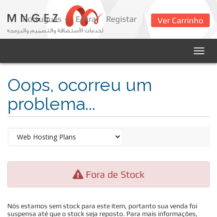
Português
Entrar
Registar
Ver Carrinho
Togg
navig
Oops, ocorreu um
problema...
Fora de Stock
Nós estamos sem stock para este item, portanto sua venda foi
suspensa até que o stock seja reposto. Para mais informações,