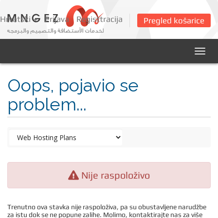
Hrvatski
Prijava
Registtracija
Pregled košarice
Togg
navig
Oops, pojavio se
problem...
Nije raspoloživo
Trenutno ova stavka nije raspoloživa, pa su obustavljene narudžbe
za istu dok se ne popune zalihe. Molimo, kontaktirajte nas za više